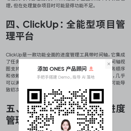
理，但在处理复杂项目时可能显得功能不足。
四、ClickUp：全能型项目管
理平台
ClickUp是一款功能全面的进度管理工具带时间轴，它集成
了任务管理、文档协作、时间跟踪等多种功能。其时间轴视
×
添加 ONES 产品顾问
图支持多层级的项目规划，用户可以轻松地调整任务顺序
和依赖关系。ClickUp的优势在于其高度的可定制性，几乎
手把手搭建 Demo，指导 AI 落地
可以满足各种类型团队的需求。然而，这种灵活性也可能导
致初次使用时感到overwhelmed。
五、Asana：注重协作的进度
管理工具