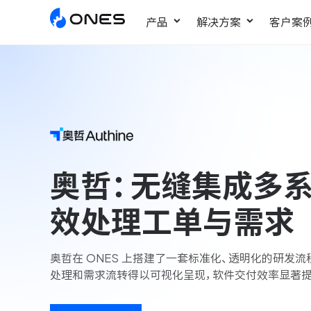
产品
解决方案
客户案
敏捷研发管理
ONES Project
更好更快地发布产品
项目管理
奥哲：无缝集成多系
瀑布项目管理
效处理工单与需求
轻松规划项目和跟踪进度
ONES Assistant
AI 助手
奥哲在 ONES 上搭建了一套标准化、透明化的研发
处理和需求流转得以可视化呈现，软件交付效率显著提
研发效能管理
度量分析团队效率与产能